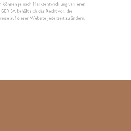
n können je nach Marktentwicklung variieren.
 SA behält sich das Recht vor, die
eise auf dieser Website jederzeit zu ändern.