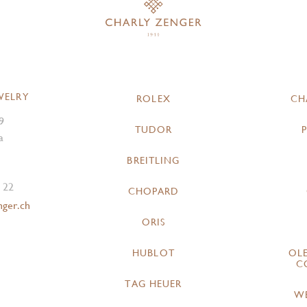
WELRY
ROLEX
CH
9
TUDOR
a
BREITLING
 22
CHOPARD
nger.ch
ORIS
HUBLOT
OL
C
TAG HEUER
W