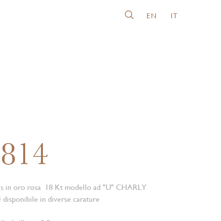
EN
IT
2814
nis in oro rosa 18 Kt modello ad "U" CHARLY
isponibile in diverse carature