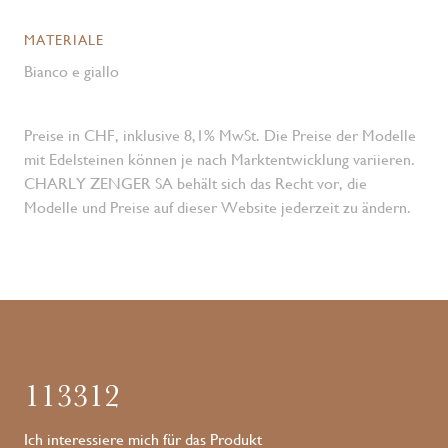
MATERIALE
Bianco e giallo
Preise in CHF, inklusive 8,1% MwSt. Die Preise der Modelle
mit Edelsteinen können je nach Marktentwicklung variieren.
CHARLY ZENGER SA behält sich das Recht vor, die
Modelle und Preise auf dieser Website jederzeit zu ändern.
113312
Ich interessiere mich für das Produkt