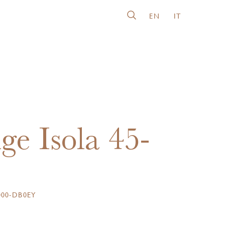
EN
IT
ge Isola 45-
000-DB0EY