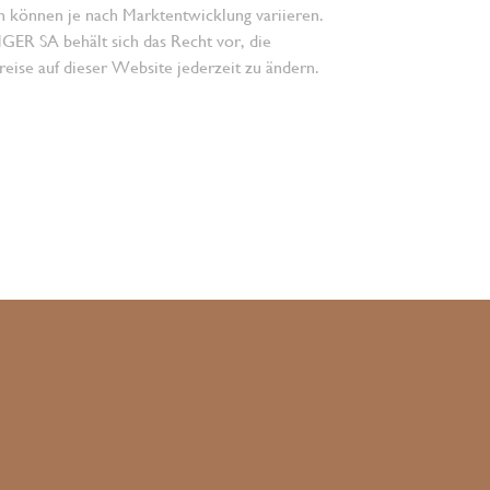
n können je nach Marktentwicklung variieren.
 SA behält sich das Recht vor, die
eise auf dieser Website jederzeit zu ändern.