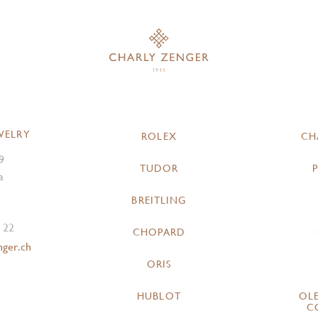
WELRY
ROLEX
CH
9
TUDOR
a
BREITLING
 22
CHOPARD
nger.ch
ORIS
HUBLOT
OL
C