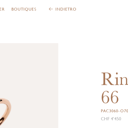
ER
BOUTIQUES
INDIETRO
Rin
66
PAC3060-O7
CHF 4’450