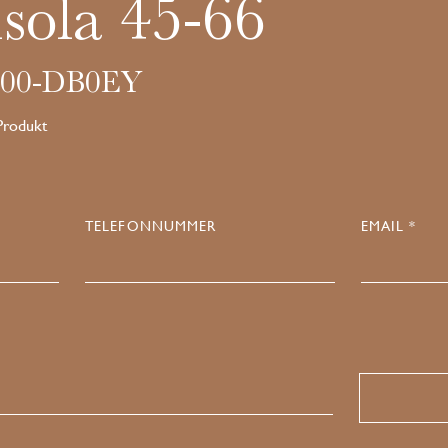
sola 45-66
000-DB0EY
 Produkt
TELEFONNUMMER
EMAIL *