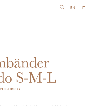
EN
IT
mbänder
do S-M-L
7WHR-DB0OY