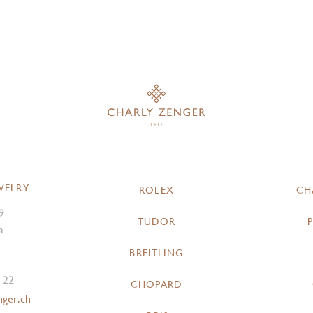
WELRY
ROLEX
CH
9
TUDOR
a
BREITLING
 22
CHOPARD
nger.ch