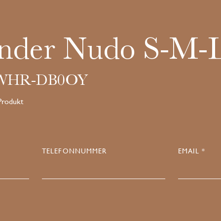
nder Nudo S-M-
7WHR-DB0OY
 Produkt
TELEFONNUMMER
EMAIL *