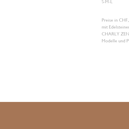
S-M-L
Preise in CHF,
mit Edelsteine
CHARLY ZENGER
Modelle und Pr