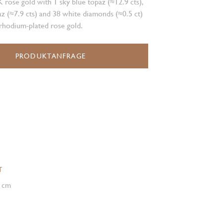
K rose gold with 1 sky blue topaz (≈12.9 cts),
az (≈7.9 cts) and 38 white diamonds (≈0.5 ct)
rhodium-plated rose gold.
PRODUKTANFRAGE
T
5 cm