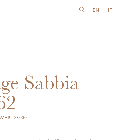
EN
IT
ge Sabbia
62
WWHR-DB000