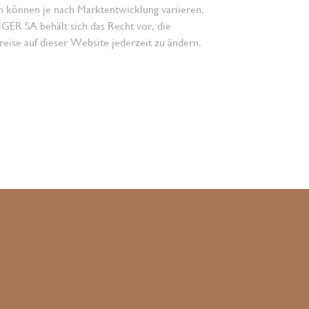
n können je nach Marktentwicklung variieren.
 SA behält sich das Recht vor, die
eise auf dieser Website jederzeit zu ändern.