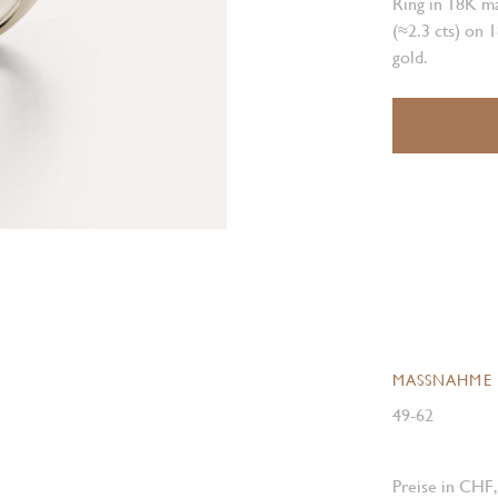
Ring in 18K m
(≈2.3 cts) on
gold.
MASSNAHME
49-62
Preise in CHF,