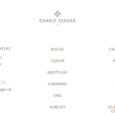
WELRY
ROLEX
CH
9
TUDOR
a
BREITLING
 22
CHOPARD
nger.ch
ORIS
HUBLOT
OL
C