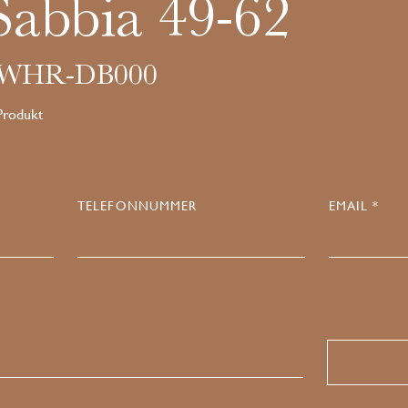
Sabbia 49-62
WWHR-DB000
 Produkt
TELEFONNUMMER
EMAIL *