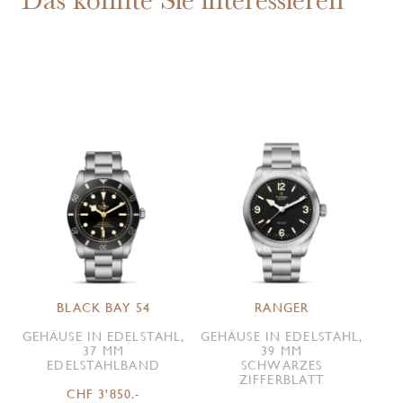
BLACK BAY 54
RANGER
GEHÄUSE IN EDELSTAHL,
GEHÄUSE IN EDELSTAHL,
37 MM
39 MM
EDELSTAHLBAND
SCHWARZES
ZIFFERBLATT
CHF 3'850.-