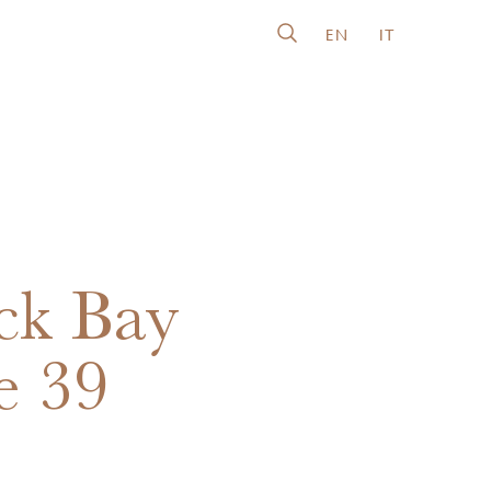
EN
IT
ck Bay
e 39