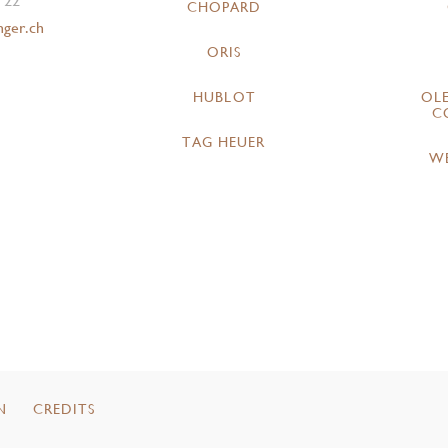
 22
CHOPARD
nger.ch
ORIS
HUBLOT
OL
C
TAG HEUER
W
N
CREDITS