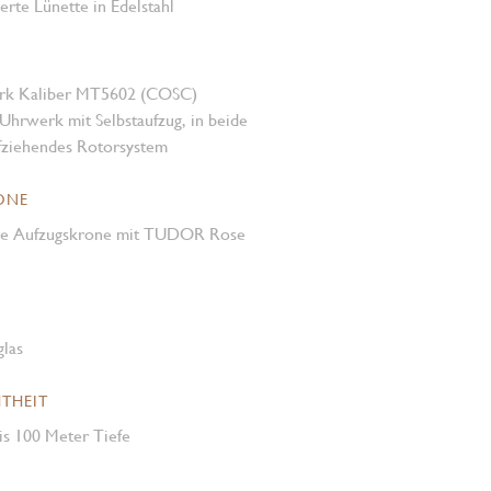
ierte Lünette in Edelstahl
rk Kaliber MT5602 (COSC)
Uhrwerk mit Selbstaufzug, in beide
fziehendes Rotorsystem
ONE
re Aufzugskrone mit TUDOR Rose
glas
THEIT
is 100 Meter Tiefe