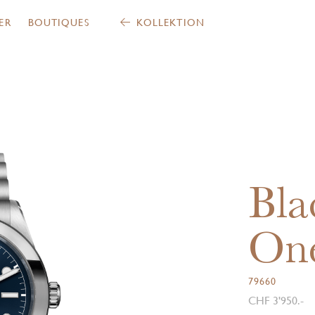
ER
BOUTIQUES
KOLLEKTION
Bla
On
79660
CHF 3'950.-