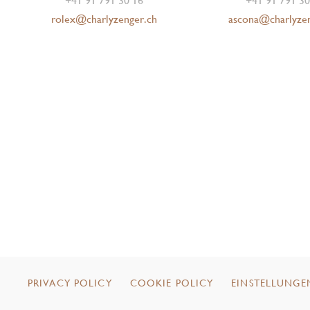
+41 91 791 30 16
+41 91 791 30
rolex@charlyzenger.ch
ascona@charlyze
PRIVACY POLICY
COOKIE POLICY
EINSTELLUNGE