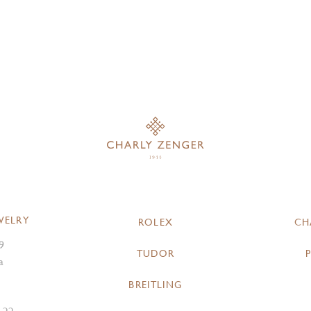
WELRY
ROLEX
CH
9
TUDOR
a
BREITLING