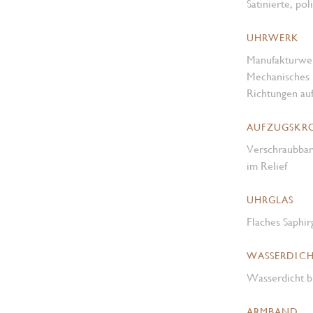
Satinierte, pol
UHRWERK
Manufakturwe
Mechanisches 
Richtungen au
AUFZUGSKR
Verschraubba
im Relief
UHRGLAS
Flaches Saphir
WASSERDICH
Wasserdicht b
ARMBAND