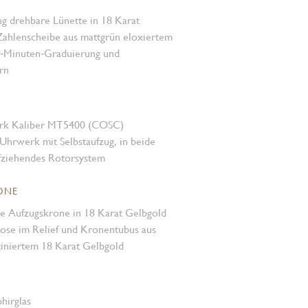
ng drehbare Lünette in 18 Karat
ahlen­scheibe aus mattgrün eloxiertem
‑Minuten‑Graduierung und
rn
rk Kaliber MT5400 (COSC)
Uhrwerk mit Selbstaufzug, in beide
fziehendes Rotorsystem
ONE
e Aufzugskrone in 18 Karat Gelbgold
e im Relief und Kronentubus aus
tiniertem 18 Karat Gelbgold
hirglas