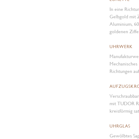
In eine Richtu
Gelbgold mit Z
Aluminium, 60
goldenen Ziffe
UHRWERK
Manufakturwe
Mechanisches 
Richtungen au
AUFZUGSKR
Verschraubbar
mit TUDOR Ros
kreisförmig sa
UHRGLAS
Gewölbtes Sap