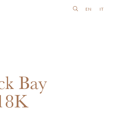
EN
IT
ck Bay
 18K