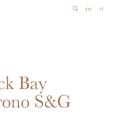
EN
IT
ck Bay
rono S&G