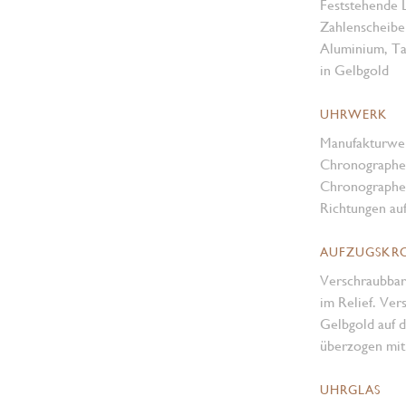
Feststehende 
Zahlenscheibe
Aluminium, Tac
in Gelbgold
UHRWERK
Manufakturwe
Chronographen
Chronographen
Richtungen au
AUFZUGSKR
Verschraubba
im Relief. Ve
Gelbgold auf d
überzogen mit
UHRGLAS