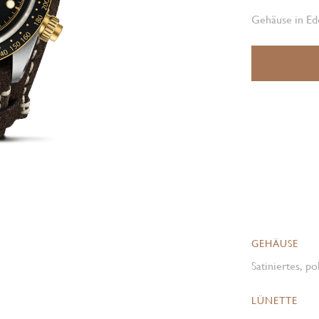
Gehäuse in Ed
GEHÄUSE
Satiniertes, p
LÜNETTE