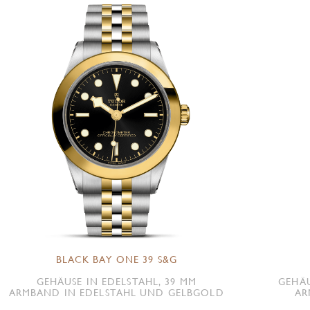
BLACK BAY ONE 39 S&G
GEHÄUSE IN EDELSTAHL, 39 MM
GEHÄU
ARMBAND IN EDELSTAHL UND GELBGOLD
AR