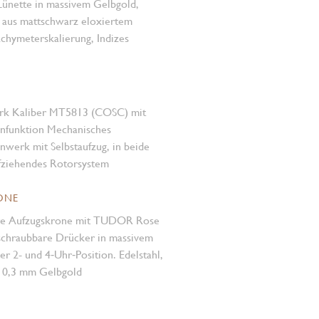
Lünette in massivem Gelbgold,
 aus mattschwarz eloxiertem
hymeter­skalierung, Indizes
rk Kaliber MT5813 (COSC) mit
­funktion Mechanisches
werk mit Selbstaufzug, in beide
fziehendes Rotorsystem
ONE
re Aufzugskrone mit TUDOR Rose
rschraubbare Drücker in massivem
er 2- und 4‑Uhr‑Position. Edelstahl,
 0,3 mm Gelbgold