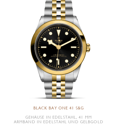
BLACK BAY ONE 41 S&G
GEHÄUSE IN EDELSTAHL, 41 MM
ARMBAND IN EDELSTAHL UND GELBGOLD