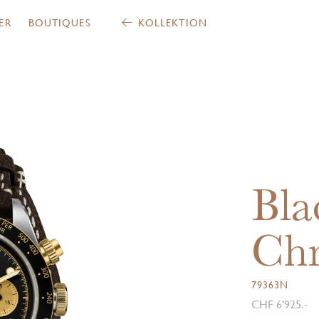
ER
BOUTIQUES
KOLLEKTION
Bla
Ch
79363N
CHF 6'925.-