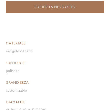
RICHIESTA PRODOTTO
MATERIALE
red gold AU 750
SUPERFICE
polished
GRANDEZZA
customizable
DIAMANTI
46 Brill. 0.40 ct. F-G VVS ,