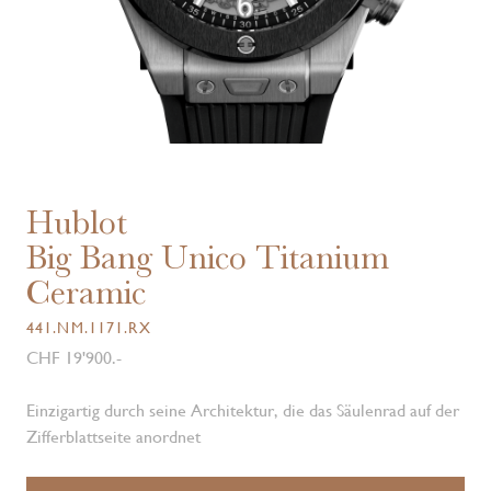
Hublot
Big Bang Unico Titanium
Ceramic
441.NM.1171.RX
CHF 19'900.-
Einzigartig durch seine Architektur, die das Säulenrad auf der
Zifferblattseite anordnet