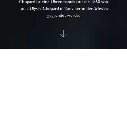
Chopard ist eine Uhrenmanufaktur die 1860 von
Louis-Ulysse Chopard in Sonvilier in der Schweiz
gegründet wurde.
Außergewöhnliche, von Hand
gefertigte Schweizer Uhren
Das Haus Chopard ist stolz auf seine Werte und seine lange
Tradition und hat sich auf die Haute Horlogerie und
Feinschmuck spezialisiert. Chopard ist ein Synonym für
zeitgenössische und ethische Kreationen und bietet eine