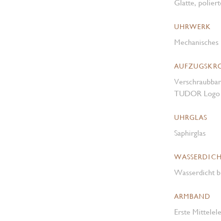
Glatte, polier
UHRWERK
Mechanisches 
AUFZUGSKR
Verschraubbar
TUDOR Logo i
UHRGLAS
Saphirglas
WASSERDICH
Wasserdicht b
ARMBAND
Erste Mittelel