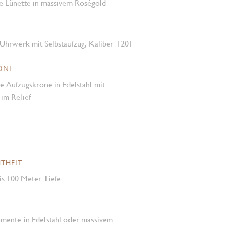
te Lünette in massivem Roségold
Uhrwerk mit Selbstaufzug, Kaliber T201
ONE
e Aufzugskrone in Edelstahl mit
m Relief
THEIT
is 100 Meter Tiefe
emente in Edelstahl oder massivem