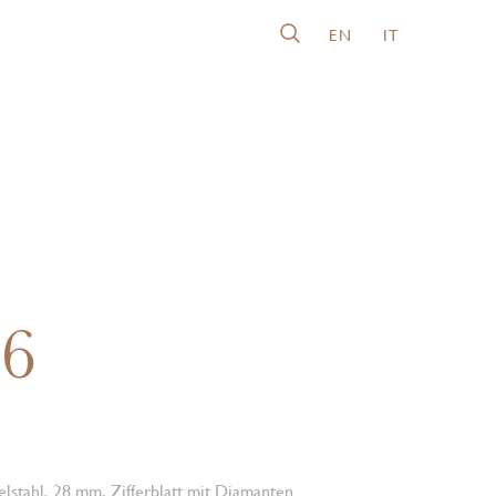
EN
IT
26
lstahl, 28 mm, Zifferblatt mit Diamanten