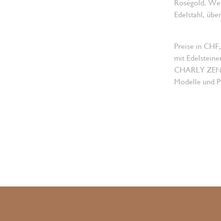
Roségold. Wei
Edelstahl, üb
Preise in CHF,
mit Edelsteine
CHARLY ZENGER
Modelle und Pr