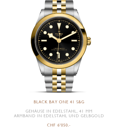
BLACK BAY ONE 41 S&G
GEHÄUSE IN EDELSTAHL, 41 MM
ARMBAND IN EDELSTAHL UND GELBGOLD
CHF 6'050.-