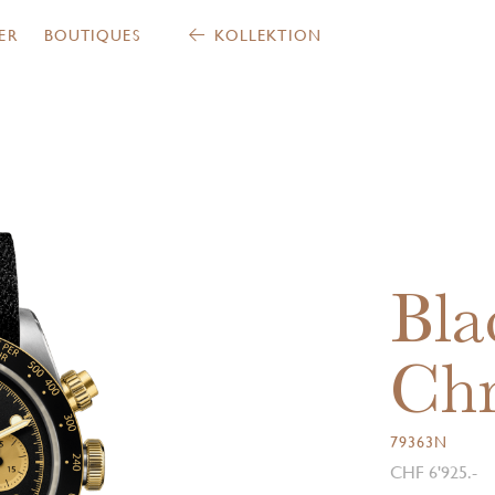
ER
BOUTIQUES
KOLLEKTION
Bla
Ch
79363N
CHF 6'925.-