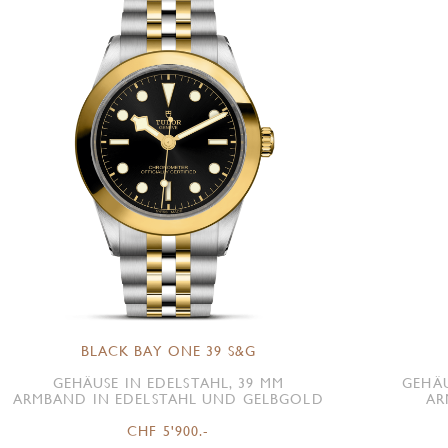
BLACK BAY ONE 39 S&G
GEHÄUSE IN EDELSTAHL, 39 MM
GEHÄU
ARMBAND IN EDELSTAHL UND GELBGOLD
AR
CHF 5'900.-