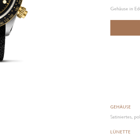
Gehäuse in Ed
GEHÄUSE
Satiniertes, p
LÜNETTE