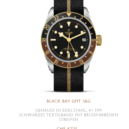
BLACK BAY GMT S&G
GEHÄUSE IN EDELSTAHL, 41 MM
SCHWARZES TEXTILBAND MIT BEIGEFARBENEM
STREIFEN
CHF 4'725.-