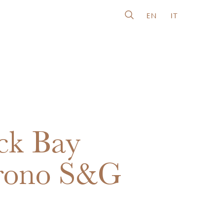
EN
IT
ck Bay
rono S&G