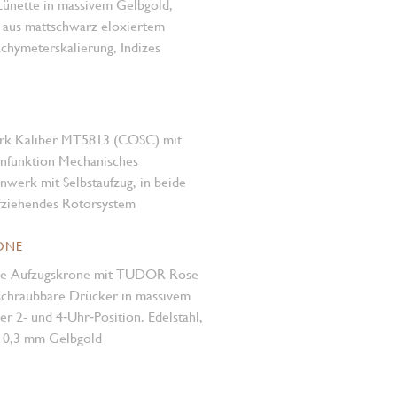
Lünette in massivem Gelbgold,
 aus mattschwarz eloxiertem
hymeter­skalierung, Indizes
rk Kaliber MT5813 (COSC) mit
­funktion Mechanisches
werk mit Selbstaufzug, in beide
fziehendes Rotorsystem
ONE
re Aufzugskrone mit TUDOR Rose
rschraubbare Drücker in massivem
er 2- und 4‑Uhr‑Position. Edelstahl,
 0,3 mm Gelbgold