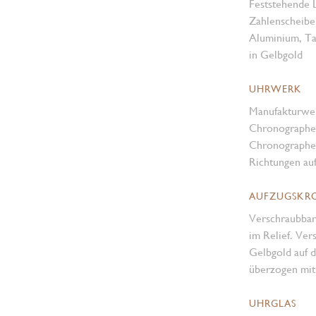
Feststehende 
Zahlenscheibe
Aluminium, Tac
in Gelbgold
UHRWERK
Manufakturwe
Chronographen
Chronographen
Richtungen au
AUFZUGSKR
Verschraubba
im Relief. Ve
Gelbgold auf d
überzogen mit
UHRGLAS