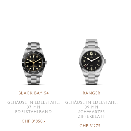
BLACK BAY 54
RANGER
GEHÄUSE IN EDELSTAHL,
GEHÄUSE IN EDELSTAHL,
37 MM
39 MM
EDELSTAHLBAND
SCHWARZES
ZIFFERBLATT
CHF 3'850.-
CHF 3'275.-