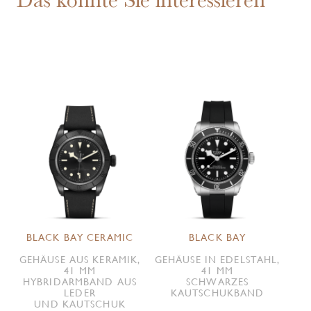
BLACK BAY CERAMIC
BLACK BAY
GEHÄUSE AUS KERAMIK,
GEHÄUSE IN EDELSTAHL,
41 MM
41 MM
HYBRIDARMBAND AUS
SCHWARZES
LEDER
KAUTSCHUKBAND
UND KAUTSCHUK