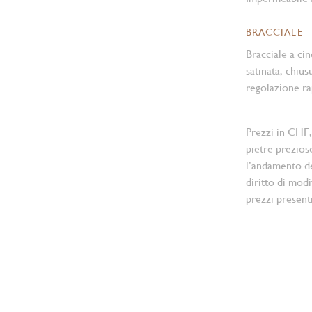
BRACCIALE
Bracciale a cin
satinata, chiu
regolazione ra
Prezzi in CHF,
pietre prezios
l’andamento d
diritto di modi
prezzi present