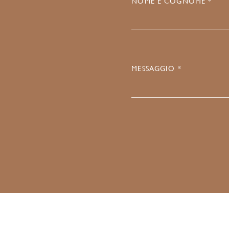
NOME E COGNOME *
MESSAGGIO *