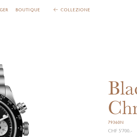
GER
BOUTIQUE
COLLEZIONE
Bla
Ch
79360N
CHF 5'700.-