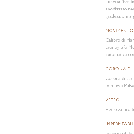
Lunetta fissa i
anodizzato ner
graduazioni ar
MOVIMENTO
Calibro di Ma
cronografo Mo
automatica con
CORONA DI
Corona di cari
in rilievo Pulsa
VETRO
Vetro zaffiro
IMPERMEABIL
Impermeabile f