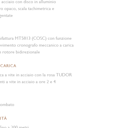
n acciaio con disco in alluminio
o opaco, scala tachimetrica e
gentate
nifattura MT5813 (COSC) con funzione
vimento cronografo meccanico a carica
 rotore bidirezionale
 CARICA
ca a vite in acciaio con la rosa TUDOR
nti a vite in acciaio a ore 2 e 4
 bombato
ITÀ
ino a 200 metri