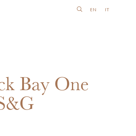
EN
IT
ck Bay One
 S&G