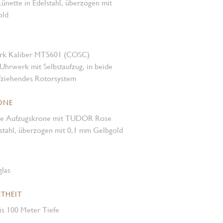
ünette in Edelstahl, überzogen mit
old
rk Kaliber MT5601 (COSC)
Uhrwerk mit Selbstaufzug, in beide
fziehendes Rotorsystem
ONE
re Aufzugskrone mit TUDOR Rose
lstahl, überzogen mit 0,1 mm Gelbgold
glas
THEIT
is 100 Meter Tiefe