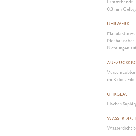
Feststehende L
0,3 mm Gelbg
UHRWERK
Manufakturwe
Mechanisches 
Richtungen au
AUFZUGSKR
Verschraubba
im Relief. Ede
UHRGLAS
Flaches Saphir
WASSERDICH
Wasserdicht b