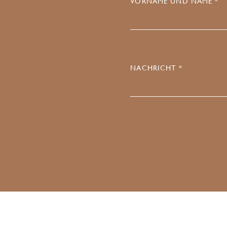
VORNAME UND NAME *
NACHRICHT *