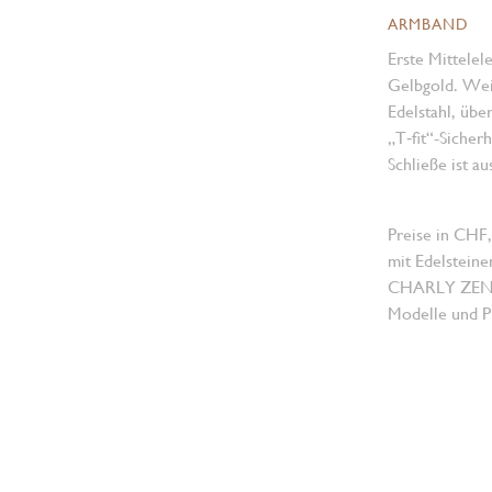
ARMBAND
Erste Mittelel
Gelbgold. Weit
Edelstahl, üb
„T‑fit“-Sicherh
Schließe ist a
Preise in CHF,
mit Edelsteine
CHARLY ZENGER
Modelle und Pr