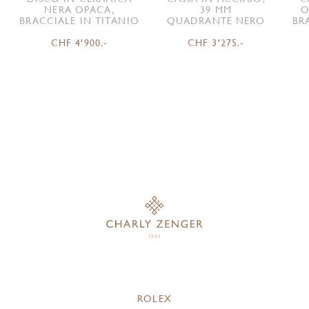
NERA OPACA,
39 MM
O
BRACCIALE IN TITANIO
QUADRANTE NERO
BR
CHF 4'900.-
CHF 3'275.-
ROLEX