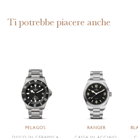
Ti potrebbe piacere anche
PELAGOS
RANGER
BL
DISCO IN CERAMICA
CASSA IN ACCIAIO,
C