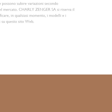
e possono subire variazioni secondo
el mercato. CHARLY ZENGER SA si riserva il
ficare, in qualsiasi momento, i modelli e i
i su questo sito Web.