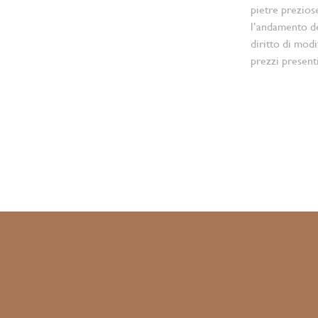
pietre prezios
l’andamento d
diritto di modi
prezzi present