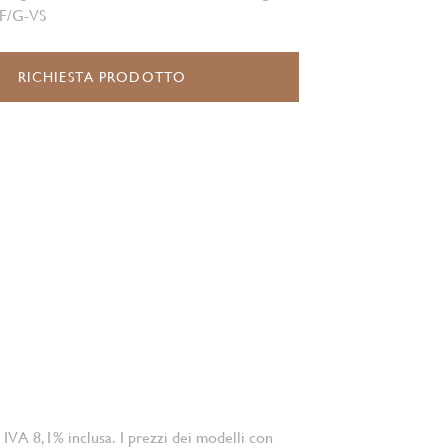
t F/G-VS
RICHIESTA PRODOTTO
 IVA 8,1% inclusa. I prezzi dei modelli con