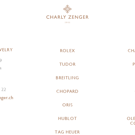
WELRY
ROLEX
CH
9
TUDOR
a
BREITLING
 22
CHOPARD
nger.ch
ORIS
HUBLOT
OL
C
TAG HEUER