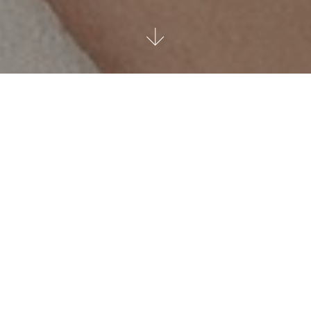
Lussuosa eleganza e design
unico dal 1944
Dal 1944 Charly Zenger racconta una storia di eccellenza e
tradizione, espressione della più raffinata arte gioielliera e
orologiera. Diamanti e gemme preziose di eccezionale
bellezza vengono selezionate, accostate e lavorate dal nostro
Centro Gemmologico: ne nascono così gioielli dal design
unico e senza tempo, icone di lussuosa eleganza che