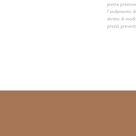
pietre prezios
l’andamento d
diritto di modi
prezzi present