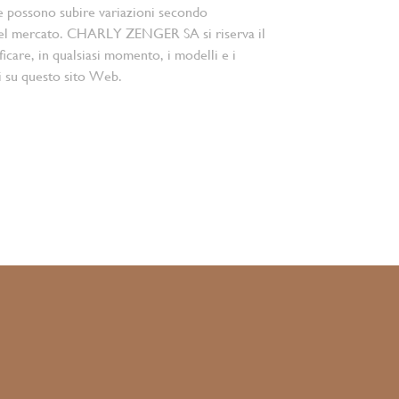
e possono subire variazioni secondo
el mercato. CHARLY ZENGER SA si riserva il
ficare, in qualsiasi momento, i modelli e i
i su questo sito Web.