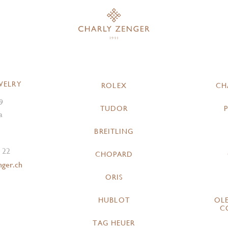
WELRY
ROLEX
CH
9
TUDOR
a
BREITLING
 22
CHOPARD
nger.ch
ORIS
HUBLOT
OL
C
TAG HEUER