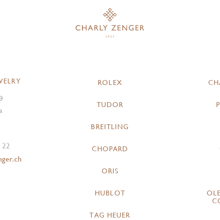
WELRY
ROLEX
CH
9
TUDOR
a
BREITLING
 22
CHOPARD
nger.ch
ORIS
HUBLOT
OL
C
TAG HEUER