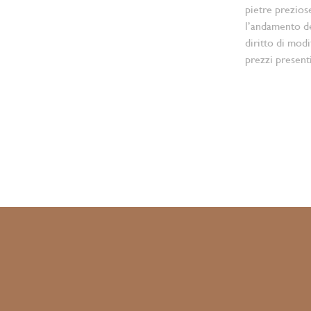
pietre prezios
l’andamento d
diritto di modi
prezzi present