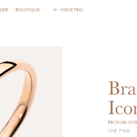
GER
BOUTIQUE
INDIETRO
Bra
Ico
PBC0100-O70
CHF 7’450