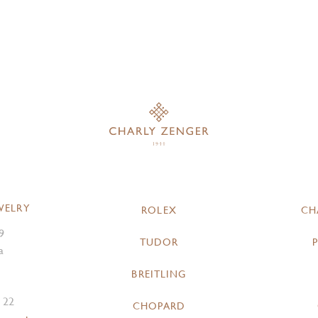
WELRY
ROLEX
CH
9
TUDOR
a
BREITLING
 22
CHOPARD