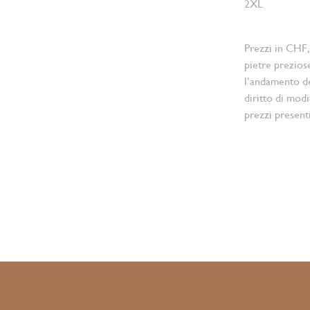
2XL
Prezzi in CHF,
pietre prezios
l’andamento d
diritto di modi
prezzi present