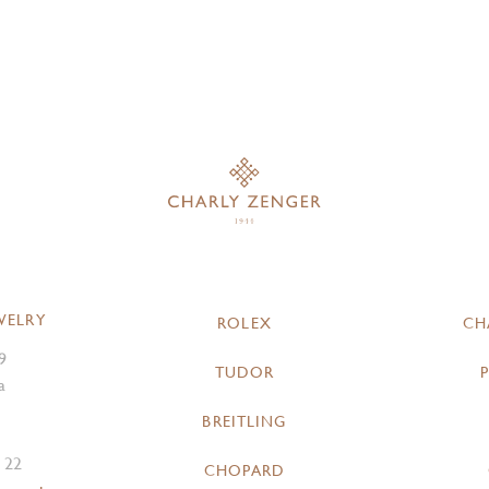
WELRY
ROLEX
CH
9
TUDOR
a
BREITLING
 22
CHOPARD