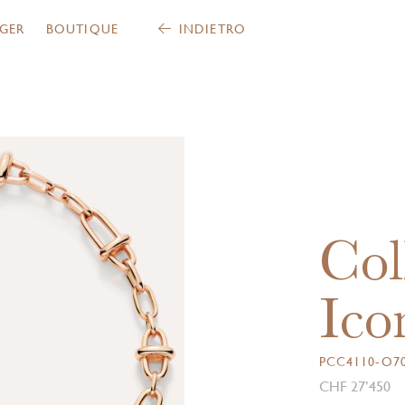
GER
BOUTIQUE
INDIETRO
Col
Ico
PCC4110-O70
CHF 27’450