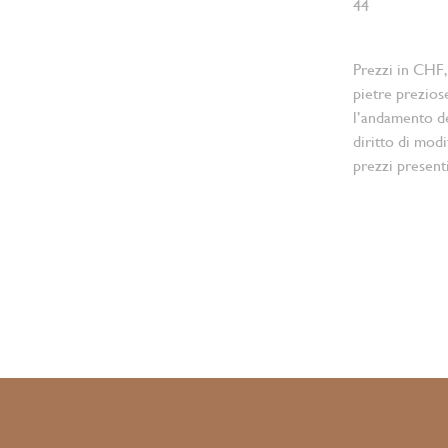
44
Prezzi in CHF,
pietre prezios
l’andamento d
diritto di modi
prezzi present