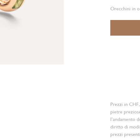
Orecchini in o
Prezzi in CHF,
pietre prezios
l’andamento d
diritto di modi
prezzi present