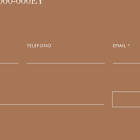
000-000EY
TELEFONO
EMAIL *