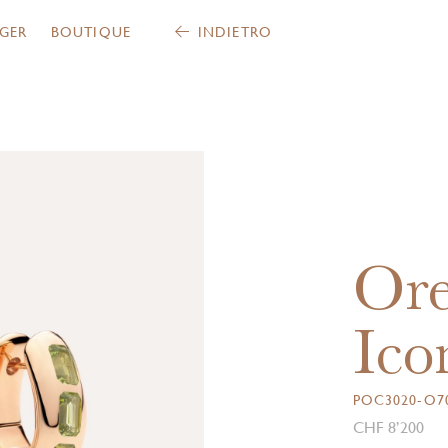
GER
BOUTIQUE
INDIETRO
Ore
Ico
POC3020-O70
CHF 8’200