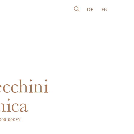
DE
EN
cchini
nica
00-000EY