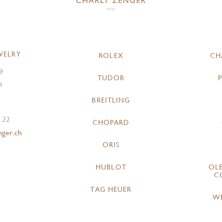
WELRY
ROLEX
CH
9
TUDOR
a
BREITLING
 22
CHOPARD
nger.ch
ORIS
HUBLOT
OL
C
TAG HEUER
W