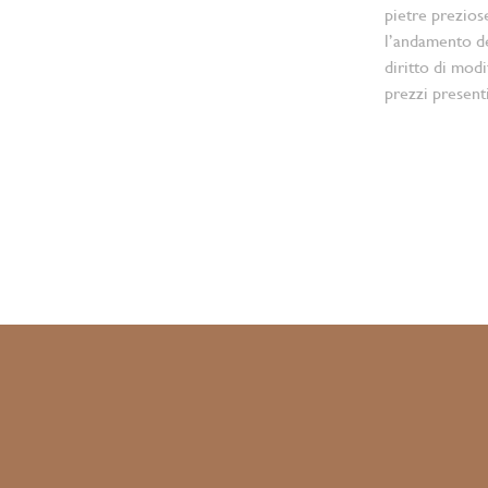
pietre prezios
l’andamento d
diritto di modi
prezzi present