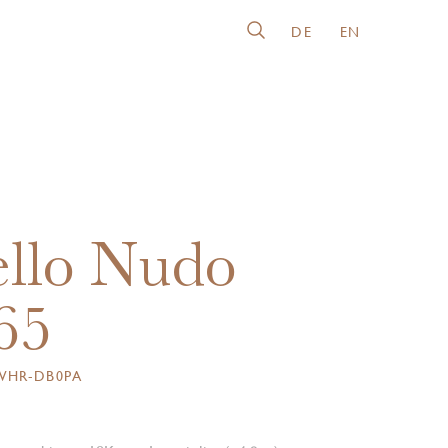
DE
EN
llo Nudo
65
WHR-DB0PA