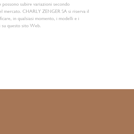
e possono subire variazioni secondo
el mercato. CHARLY ZENGER SA si riserva il
ficare, in qualsiasi momento, i modelli e i
i su questo sito Web.