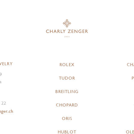
WELRY
ROLEX
CH
9
TUDOR
a
BREITLING
 22
CHOPARD
nger.ch
ORIS
HUBLOT
OL