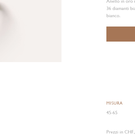
Anello in oro 
36 diamanti bi
bianco.
MISURA
45-65
Prezzi in CHF,