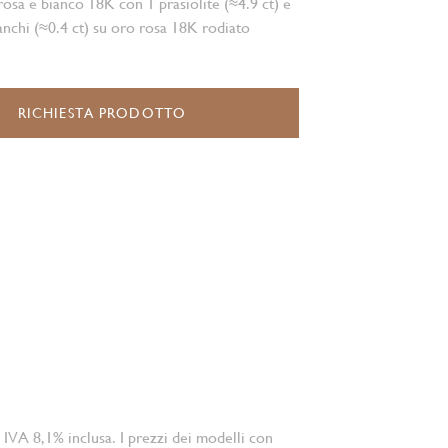
rosa e bianco 18K con 1 prasiolite (≈4.9 ct) e
anchi (≈0.4 ct) su oro rosa 18K rodiato
RICHIESTA PRODOTTO
 IVA 8,1% inclusa. I prezzi dei modelli con