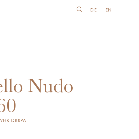
DE
EN
llo Nudo
60
WHR-DB0PA