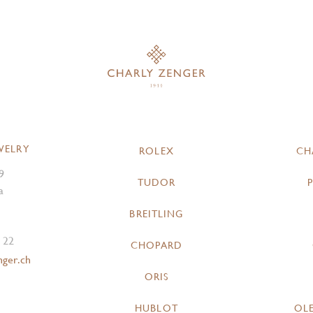
WELRY
ROLEX
CH
9
TUDOR
a
BREITLING
 22
CHOPARD
nger.ch
ORIS
HUBLOT
OL