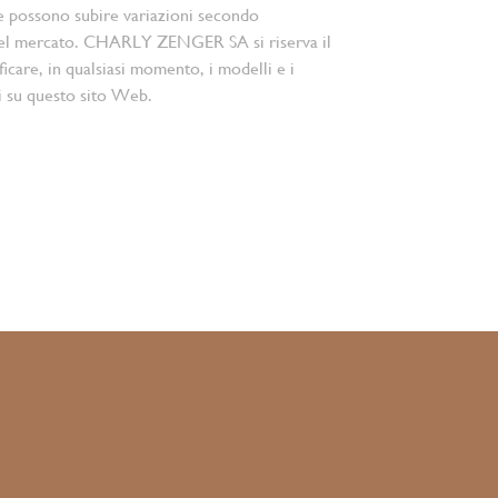
e possono subire variazioni secondo
el mercato. CHARLY ZENGER SA si riserva il
ficare, in qualsiasi momento, i modelli e i
i su questo sito Web.