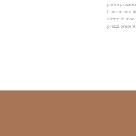
pietre prezios
l’andamento d
diritto di modi
prezzi present