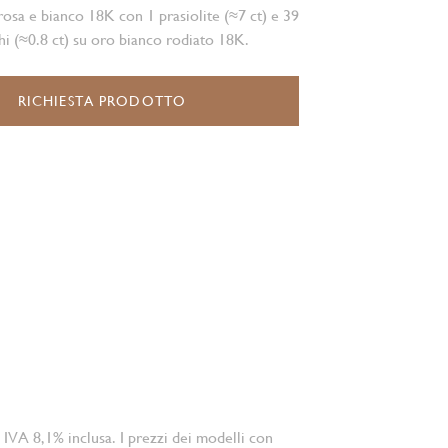
rosa e bianco 18K con 1 prasiolite (≈7 ct) e 39
hi (≈0.8 ct) su oro bianco rodiato 18K.
RICHIESTA PRODOTTO
 IVA 8,1% inclusa. I prezzi dei modelli con