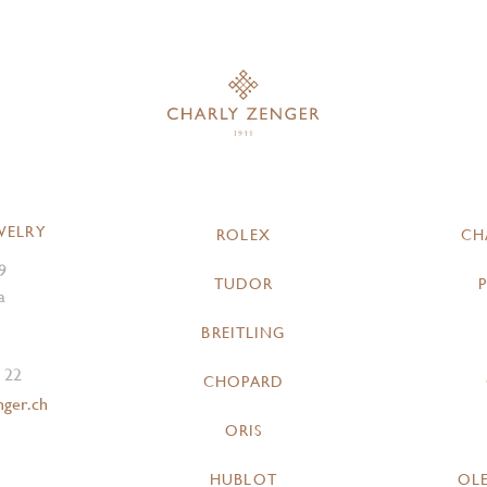
WELRY
ROLEX
CH
9
TUDOR
a
BREITLING
 22
CHOPARD
nger.ch
ORIS
HUBLOT
OL