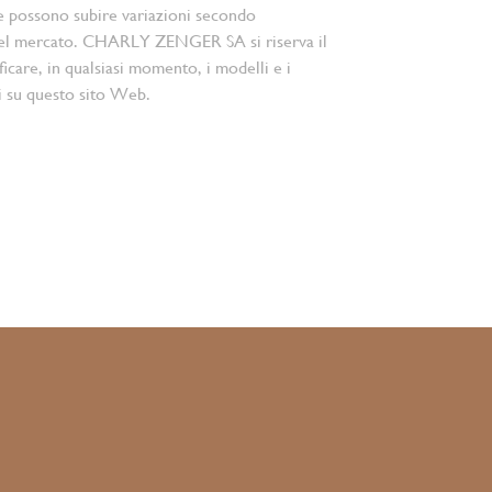
e possono subire variazioni secondo
el mercato. CHARLY ZENGER SA si riserva il
ficare, in qualsiasi momento, i modelli e i
i su questo sito Web.