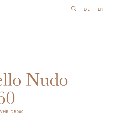
DE
EN
llo Nudo
60
WHR-DB000