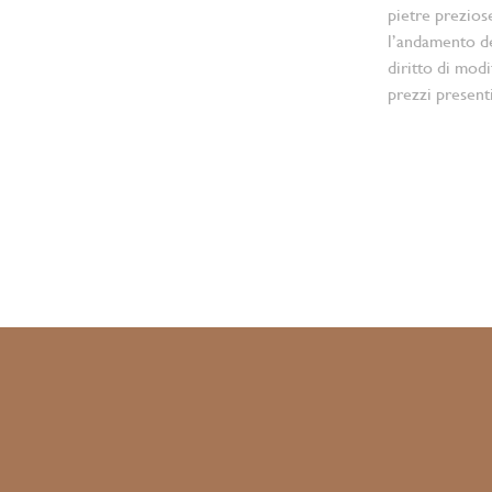
pietre prezios
l’andamento d
diritto di modi
prezzi present