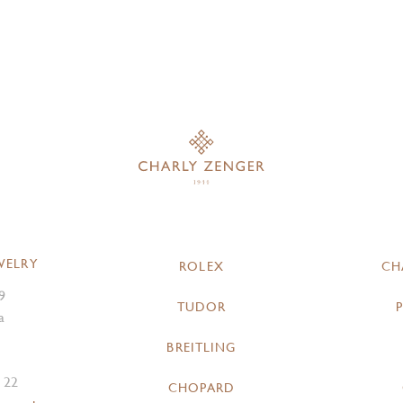
WELRY
ROLEX
CH
9
TUDOR
a
BREITLING
 22
CHOPARD