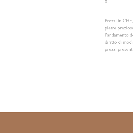
0
Prezzi in CHF,
pietre prezios
l’andamento d
diritto di modi
prezzi present