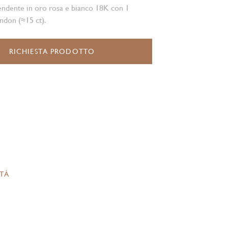
endente in oro rosa e bianco 18K con 1
ndon (≈15 ct).
RICHIESTA PRODOTTO
ITÀ