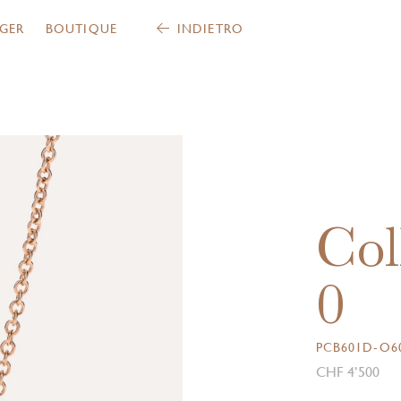
GER
BOUTIQUE
INDIETRO
Col
0
PCB601D-O60
CHF 4’500