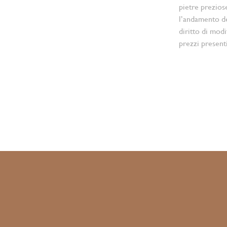
pietre prezios
l’andamento d
diritto di modi
prezzi present