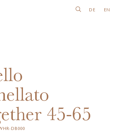
DE
EN
llo
ellato
ether 45-65
WHR-DB000