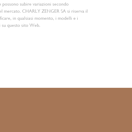
e possono subire variazioni secondo
el mercato. CHARLY ZENGER SA si riserva il
ficare, in qualsiasi momento, i modelli e i
i su questo sito Web.