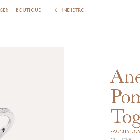
GER
BOUTIQUE
INDIETRO
Ane
Pom
Tog
PAC4015-O2
CHF 3’300