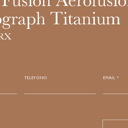
 Fusion Aerofusi
graph Titanium
.RX
TELEFONO
EMAIL *