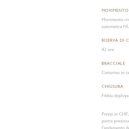
MOVIMENTO
Movimento cro
automatica H
RISERVA DI 
42 ore
BRACCIALE
Cinturino in c
CHIUSURA
Fibbia deployan
Prezzi in CHF,
pietre prezios
l’andamento d