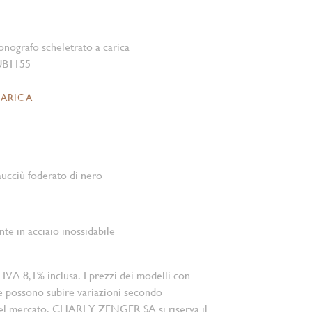
nografo scheletrato a carica
UB1155
CARICA
aucciù foderato di nero
te in acciaio inossidabile
 IVA 8,1% inclusa. I prezzi dei modelli con
e possono subire variazioni secondo
el mercato. CHARLY ZENGER SA si riserva il