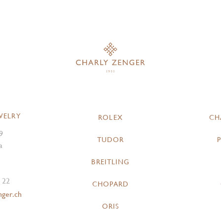
WELRY
ROLEX
CH
9
TUDOR
a
BREITLING
 22
CHOPARD
nger.ch
ORIS