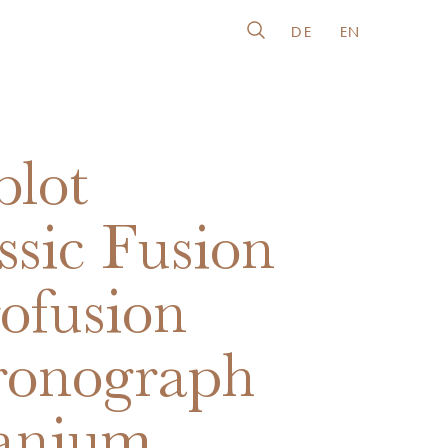
DE
EN
lot
ssic Fusion
ofusion
ronograph
anium