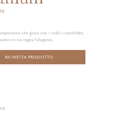
.RX
emporaneo che gioca con i codici consolidati,
ativo in cui regna l'eleganza
RICHIESTA PRODOTTO
 RX