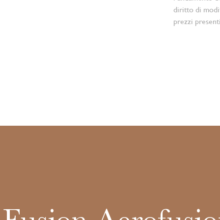
diritto di modi
prezzi present