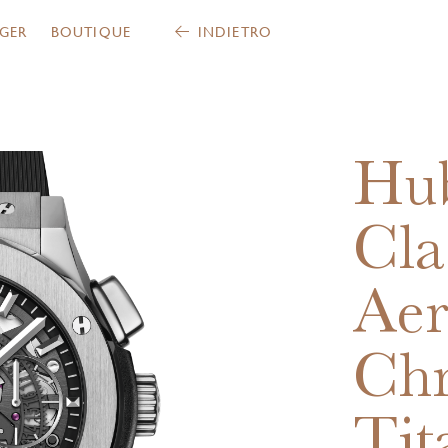
GER
BOUTIQUE
INDIETRO
Hub
Cla
Aer
Ch
Tit