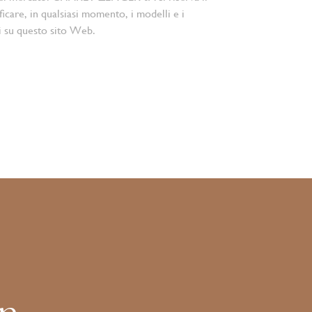
ficare, in qualsiasi momento, i modelli e i
i su questo sito Web.