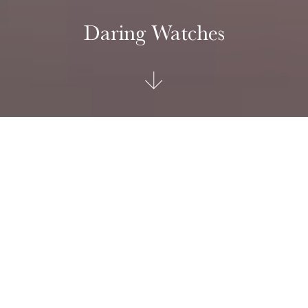
Daring Watches
Daring Watches
La collezione DARING WATCHES di TUDOR è un’attenta
selezione di orologi esclusivi e in edizione limitata pensati
per rompere con le convenzioni.
Questi orologi incarnano lo spirito di coloro che osano
sfidare lo status quo, per distinguersi in modo originale.