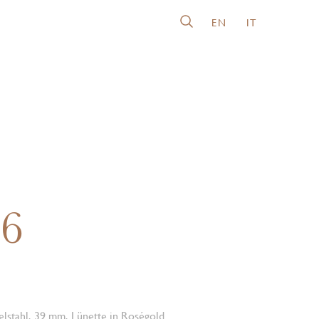
EN
IT
26
lstahl, 39 mm, Lünette in Roségold