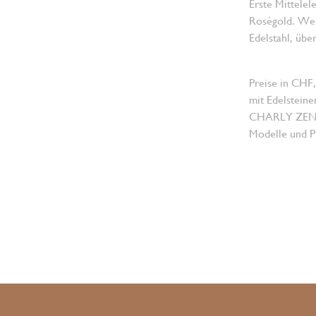
Erste Mittelel
Roségold. Wei
Edelstahl, üb
Preise in CHF,
mit Edelsteine
CHARLY ZENGER
Modelle und Pr