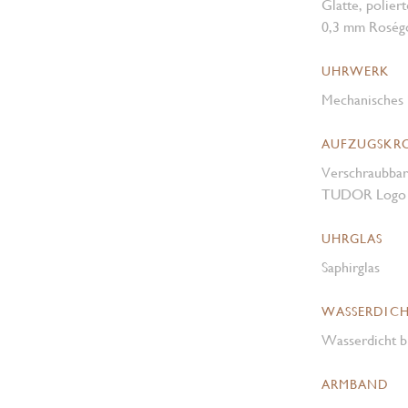
Glatte, polier
0,3 mm Roség
UHRWERK
Mechanisches 
AUFZUGSKR
Verschraubbar
TUDOR Logo i
UHRGLAS
Saphirglas
WASSERDICH
Wasserdicht b
ARMBAND