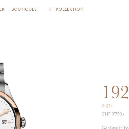
ER
BOUTIQUES
KOLLEKTION
19
91551
CHF 3'750.-
Gehäuse in Ede