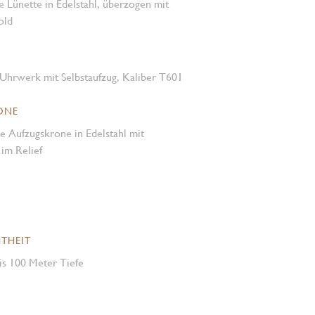
te Lünette in Edelstahl, überzogen mit
old
Uhrwerk mit Selbstaufzug, Kaliber T601
ONE
e Aufzugskrone in Edelstahl mit
m Relief
THEIT
is 100 Meter Tiefe