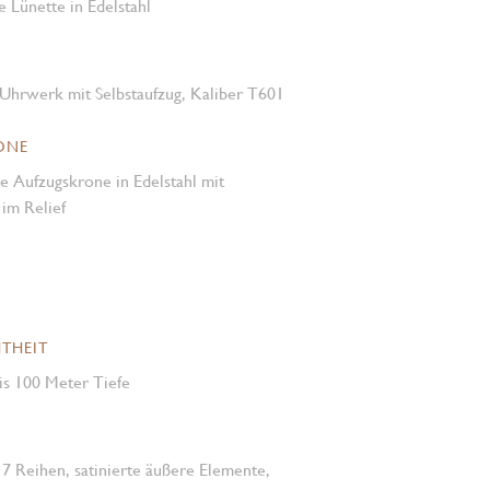
e Lünette in Edelstahl
Uhrwerk mit Selbstaufzug, Kaliber T601
ONE
e Aufzugskrone in Edelstahl mit
m Relief
THEIT
is 100 Meter Tiefe
 7 Reihen, satinierte äußere Elemente,