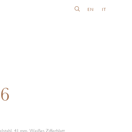
EN
IT
26
lstahl, 41 mm, Weißes Zifferblatt