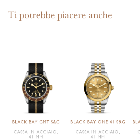
Ti potrebbe piacere anche
BLACK BAY GMT S&G
BLACK BAY ONE 41 S&G
BL
CASSA IN ACCIAIO,
CASSA IN ACCIAIO,
41 MM
41 MM