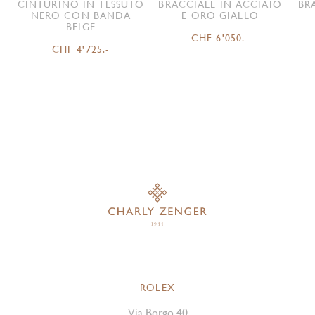
CINTURINO IN TESSUTO
BRACCIALE IN ACCIAIO
BR
NERO CON BANDA
E ORO GIALLO
BEIGE
CHF 6'050.-
CHF 4'725.-
ROLEX
Via Borgo 40