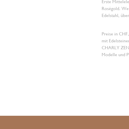
Erste Mittelel
Roségold. Wei
Edelstahl, üb
Preise in CHF,
mit Edelsteine
CHARLY ZENGER
Modelle und Pr