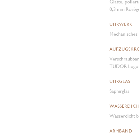
Glatte, polier
0,3 mm Roség
UHRWERK
Mechanisches 
AUFZUGSKR
Verschraubbar
TUDOR Logo i
UHRGLAS
Saphirglas
WASSERDICH
Wasserdicht b
ARMBAND