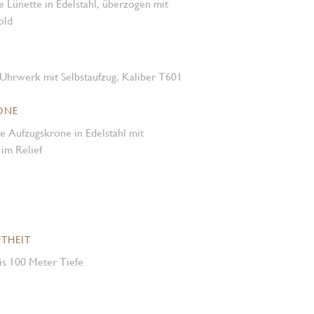
te Lünette in Edelstahl, überzogen mit
old
Uhrwerk mit Selbstaufzug, Kaliber T601
ONE
e Aufzugskrone in Edelstahl mit
m Relief
THEIT
is 100 Meter Tiefe