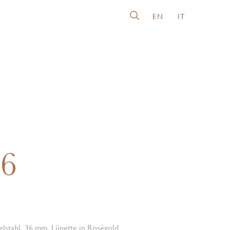
EN
IT
26
lstahl, 36 mm, Lünette in Roségold