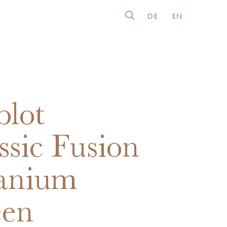
DE
EN
lot
ssic Fusion
anium
een