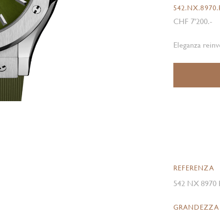
542.NX.8970
CHF 7'200.-
Eleganza reinv
REFERENZA
542 NX 8970
GRANDEZZA