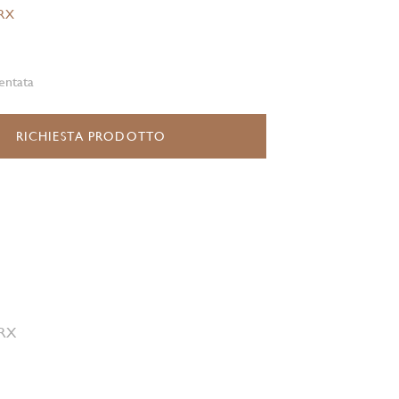
.RX
entata
RICHIESTA PRODOTTO
 RX