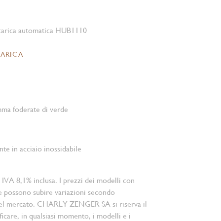
arica automatica HUB1110
CARICA
mma foderate di verde
te in acciaio inossidabile
 IVA 8,1% inclusa. I prezzi dei modelli con
e possono subire variazioni secondo
el mercato. CHARLY ZENGER SA si riserva il
ficare, in qualsiasi momento, i modelli e i