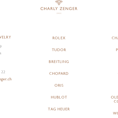
WELRY
ROLEX
CH
9
TUDOR
a
BREITLING
 22
CHOPARD
nger.ch
ORIS
HUBLOT
OL
C
TAG HEUER
W