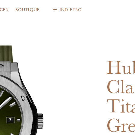
GER
BOUTIQUE
INDIETRO
Hub
Cla
Tit
Gr