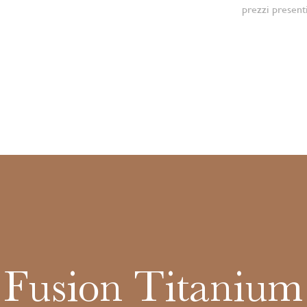
prezzi present
c Fusion Titaniu