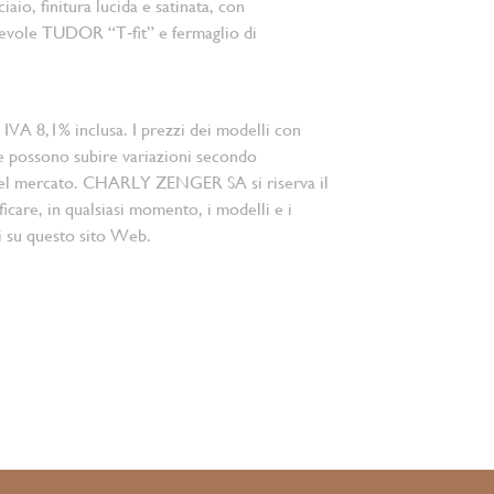
ciaio, finitura lucida e satinata, con
hevole TUDOR “T‑fit” e fermaglio di
 IVA 8,1% inclusa. I prezzi dei modelli con
e possono subire variazioni secondo
el mercato. CHARLY ZENGER SA si riserva il
ficare, in qualsiasi momento, i modelli e i
i su questo sito Web.