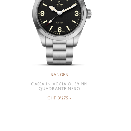
RANGER
CASSA IN ACCIAIO, 39 MM
QUADRANTE NERO
CHF 3'275.-