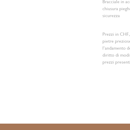
Bracciale in ac
chiusura pieg
sicurezza
Prezzi in CHF,
pietre prezios
l’andamento d
diritto di modi
prezzi present