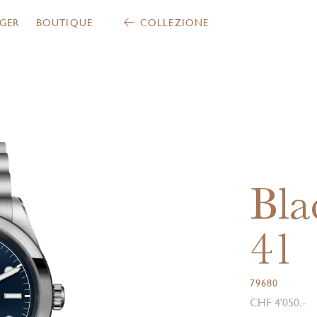
GER
BOUTIQUE
COLLEZIONE
Bla
41
79680
CHF 4'050.-