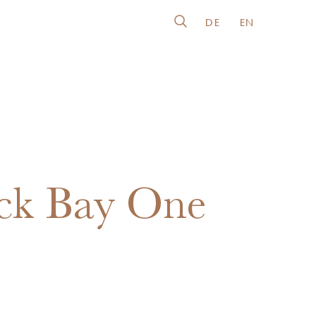
DE
EN
ck Bay One