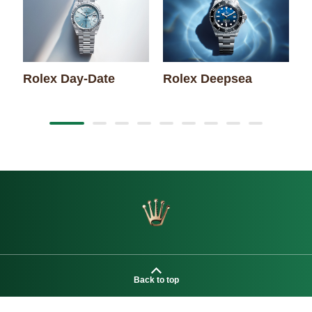
Rolex Day-Date
Rolex Deepsea
R
Back to top