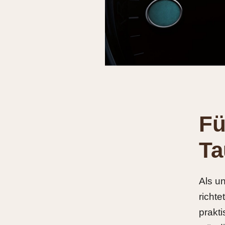
Fü
Ta
Als u
richt
prakt