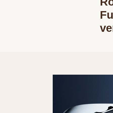
Ro
Fu
ve