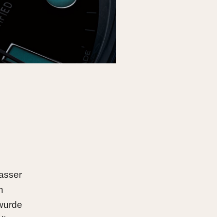
n
Wasser
n
wurde