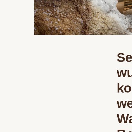
Se
wu
ko
we
Wa