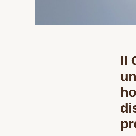
Il
un
ho
di
pr