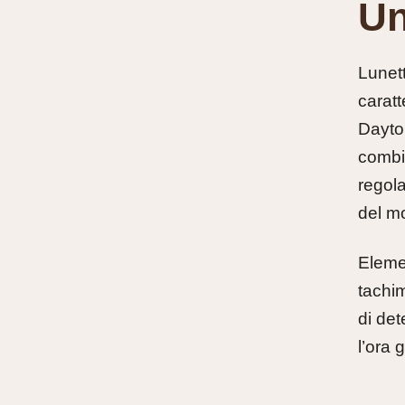
Un
Lunett
carat
Dayton
combin
regol
del m
Eleme
tachim
di det
l’ora 