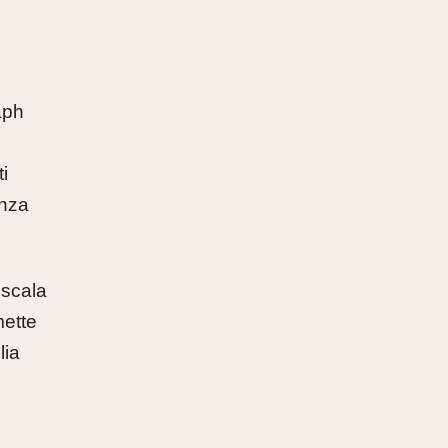
aph
i
anza
 scala
mette
lia