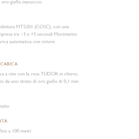
n oro giallo massiccio
nifattura MT5201 (COSC), con una
mpresa tra −3 e +5 secondi Movimento
rica automatica con rotore
 CARICA
ca a vite con la rosa TUDOR in rilievo.
to da uno strato di oro giallo di 0,1 mm
iatto
ITÀ
ino a 100 metri