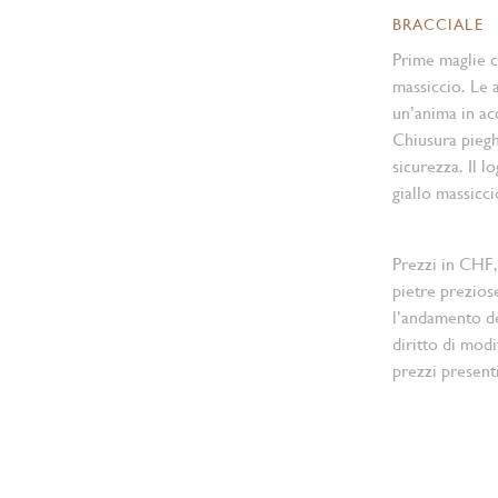
BRACCIALE
Prime maglie ce
massiccio. Le a
un’anima in acc
Chiusura pieg
sicurezza. Il l
giallo massicci
Prezzi in CHF,
pietre prezios
l’andamento d
diritto di modi
prezzi present