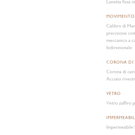
Lunetta fissa i
MOVIMENTO
Calibro di Ma
precisione co
meccanico a ca
bidirezionale
CORONA DI
Corona di cari
Acciaio rivesti
VETRO
Vetro zaffiro p
IMPERMEABIL
Impermeabile f