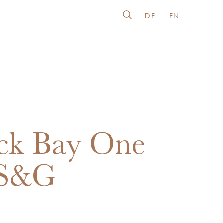
DE
EN
ck Bay One
 S&G