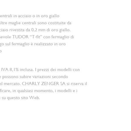
ntrali in acciaio o in oro giallo
ltre maglie centrali sono costituite da
iaio rivestita da 0,2 mm di oro giallo.
hevole TUDOR “T‑fit” con fermaglio di
ogo sul fermaglio è realizzato in oro
o
 IVA 8,1% inclusa. I prezzi dei modelli con
e possono subire variazioni secondo
el mercato. CHARLY ZENGER SA si riserva il
ficare, in qualsiasi momento, i modelli e i
i su questo sito Web.