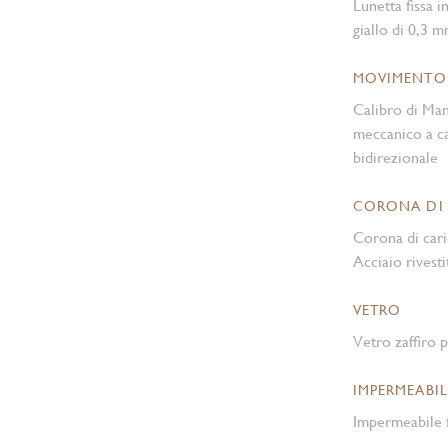
Lunetta fissa i
giallo di 0,3 
MOVIMENTO
Calibro di Ma
meccanico a ca
bidirezionale
CORONA DI
Corona di cari
Acciaio rivesti
VETRO
Vetro zaffiro p
IMPERMEABIL
Impermeabile f