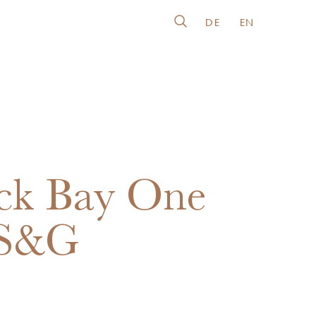
DE
EN
ck Bay One
 S&G