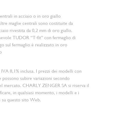
ntrali in acciaio o in oro giallo
ltre maglie centrali sono costituite da
iaio rivestita da 0,2 mm di oro giallo.
hevole TUDOR “T‑fit” con fermaglio di
ogo sul fermaglio è realizzato in oro
o
 IVA 8,1% inclusa. I prezzi dei modelli con
e possono subire variazioni secondo
el mercato. CHARLY ZENGER SA si riserva il
ficare, in qualsiasi momento, i modelli e i
i su questo sito Web.