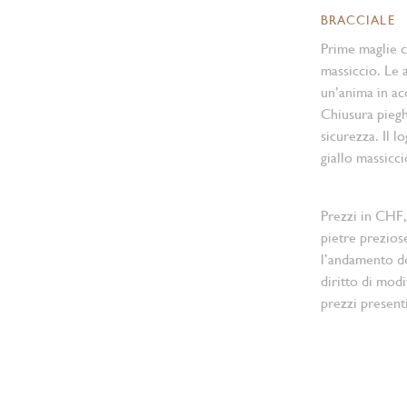
BRACCIALE
Prime maglie ce
massiccio. Le a
un’anima in acc
Chiusura pieg
sicurezza. Il l
giallo massicci
Prezzi in CHF,
pietre prezios
l’andamento d
diritto di modi
prezzi present