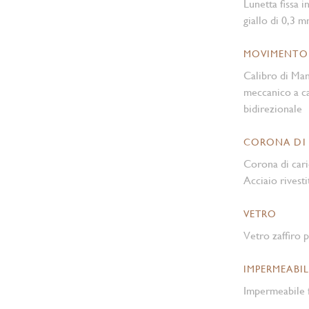
Lunetta fissa i
giallo di 0,3 
MOVIMENTO
Calibro di Ma
meccanico a ca
bidirezionale
CORONA DI
Corona di cari
Acciaio rivesti
VETRO
Vetro zaffiro p
IMPERMEABIL
Impermeabile f