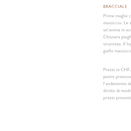
BRACCIALE
Prime maglie ce
massiccio. Le a
un’anima in acc
Chiusura pieg
sicurezza. Il l
giallo massicci
Prezzi in CHF,
pietre prezios
l’andamento d
diritto di modi
prezzi present