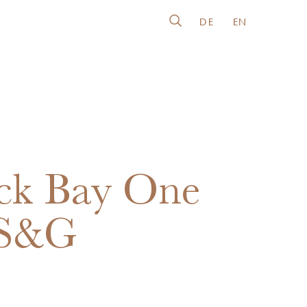
DE
EN
ck Bay One
 S&G