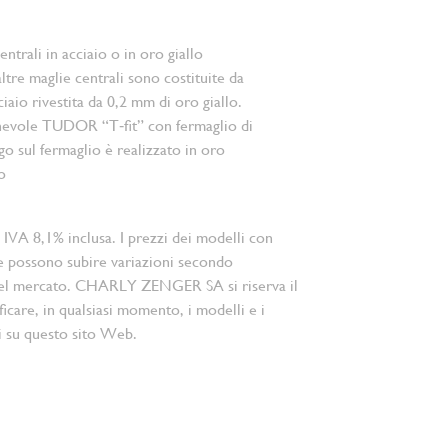
ntrali in acciaio o in oro giallo
ltre maglie centrali sono costituite da
iaio rivestita da 0,2 mm di oro giallo.
hevole TUDOR “T‑fit” con fermaglio di
ogo sul fermaglio è realizzato in oro
o
 IVA 8,1% inclusa. I prezzi dei modelli con
e possono subire variazioni secondo
el mercato. CHARLY ZENGER SA si riserva il
ficare, in qualsiasi momento, i modelli e i
i su questo sito Web.